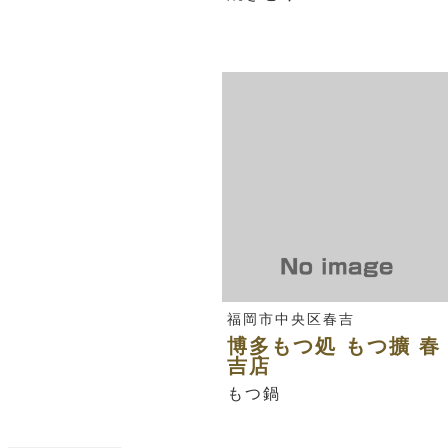
福岡市中央区春吉
博多もつ処 もつ擴 春
吉店
もつ鍋