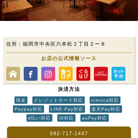
住所：福岡市中央区六本松２丁目２ー８
お店の公式情報ソース
決済方法
現金
クレジットカード対応
nimoca対応
Paypay対応
LINE Pay対応
楽天Pay対応
d払い対応
iD対応
auPay対応
092-717-1447