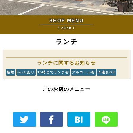
SHOP MENU
\ click /
ランチ
ランチに関するお知らせ
禁煙
wi-fiあり
15時までランチ有
アルコール有
子連れOK
このお店のメニュー