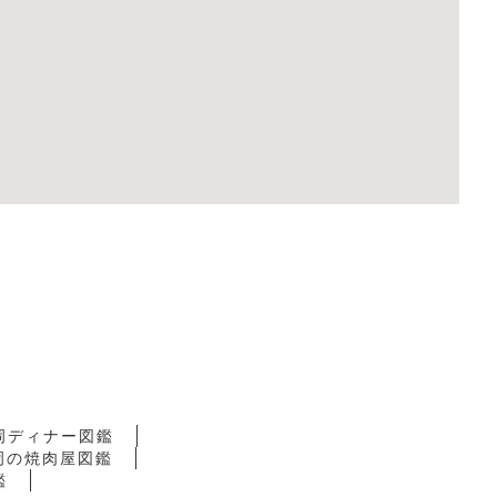
岡ディナー図鑑
岡の焼肉屋図鑑
鑑