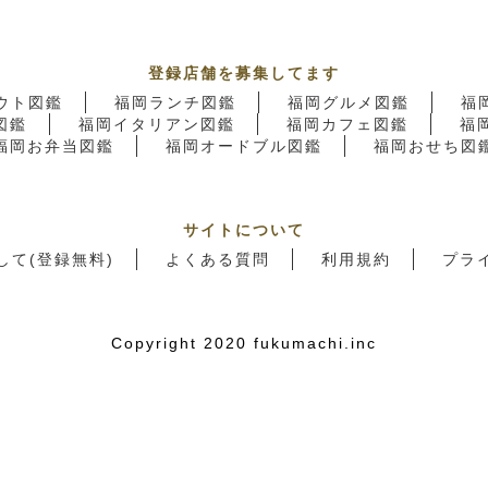
登録店舗を募集してます
ウト図鑑
福岡ランチ図鑑
福岡グルメ図鑑
福
図鑑
福岡イタリアン図鑑
福岡カフェ図鑑
福
福岡お弁当図鑑
福岡オードブル図鑑
福岡おせち図
サイトについて
して(登録無料)
よくある質問
利用規約
プラ
Copyright 2020 fukumachi.inc